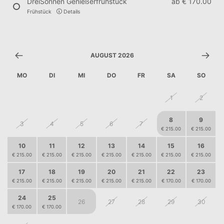
DreiSonnen Genießerfrühstück
ab
€ 170.00
Frühstück
Details
AUGUST 2026
MO
DI
MI
DO
FR
SA
SO
27
28
29
30
31
1
2
8
9
3
4
5
6
7
€ 215.00
€ 215.00
10
11
12
13
14
15
16
€ 215.00
€ 215.00
€ 215.00
€ 215.00
€ 215.00
€ 215.00
€ 215.00
17
18
19
20
21
22
23
€ 215.00
€ 215.00
€ 215.00
€ 215.00
€ 215.00
€ 170.00
€ 170.00
24
25
26
27
28
29
30
€ 170.00
€ 170.00
2
3
4
5
6