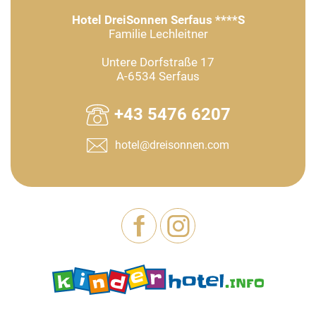
Hotel DreiSonnen Serfaus ****S
Familie Lechleitner
Untere Dorfstraße 17
A-6534 Serfaus
+43 5476 6207
hotel@dreisonnen.com