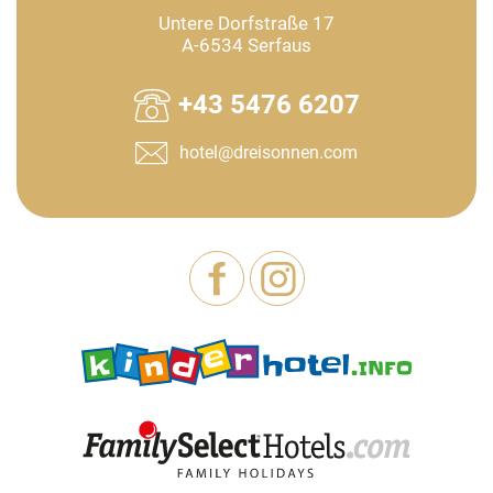
Untere Dorfstraße 17
A-6534 Serfaus
+43 5476 6207
hotel@dreisonnen.com