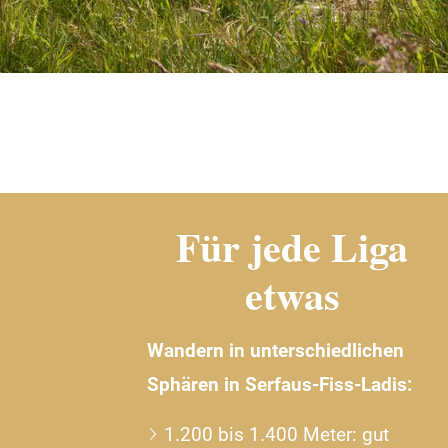
Für jede Liga
etwas
Wandern in unterschiedlichen
Sphären in Serfaus-Fiss-Ladis:
1.200 bis 1.400 Meter: gut