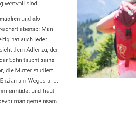
 wertvoll sind.
u machen
und
als
ereichert ebenso: Man
eitig hat auch jeder
sieht dem Adler zu, der
 der Sohn taucht seine
r
, die Mutter studiert
n Enzian am Wegesrand.
hm ermüdet und freut
n, bevor man gemeinsam