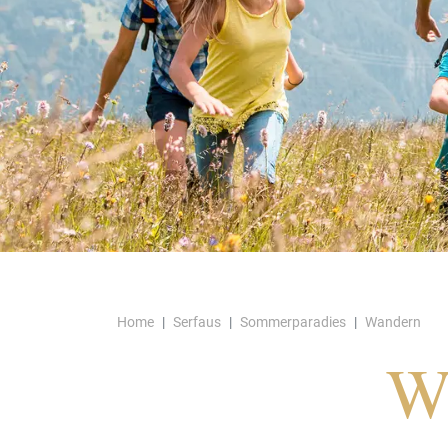
Home
Serfaus
Sommerparadies
Wandern
W