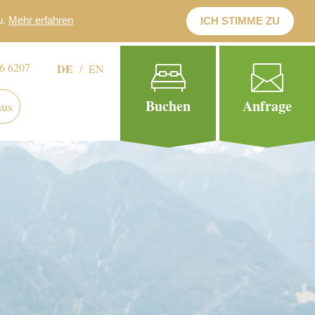
6 6207
DE
EN
Buchen
Anfrage
aus